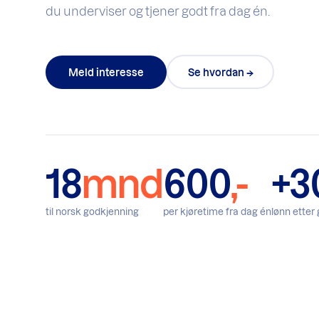
du underviser og tjener godt fra dag én.
Meld interesse
Se hvordan →
18
mnd
600
,-
+3
til norsk godkjenning
per kjøretime fra dag én
lønn etter