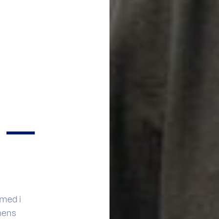
s —
 med i
mens