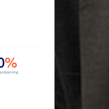
0
%
 godkjenning