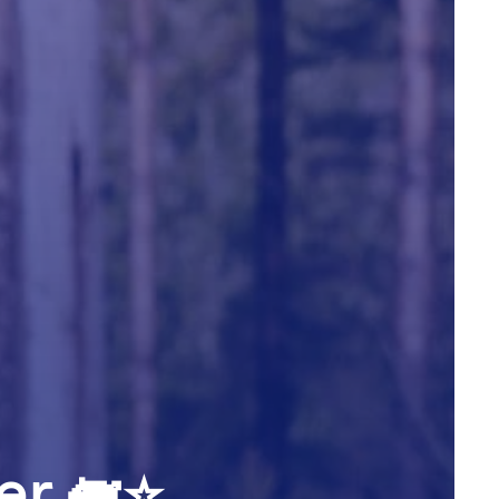
r 🐖⭐️