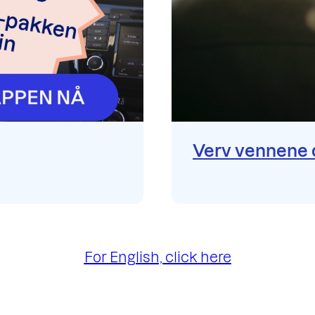
Verv vennene d
For English, click here