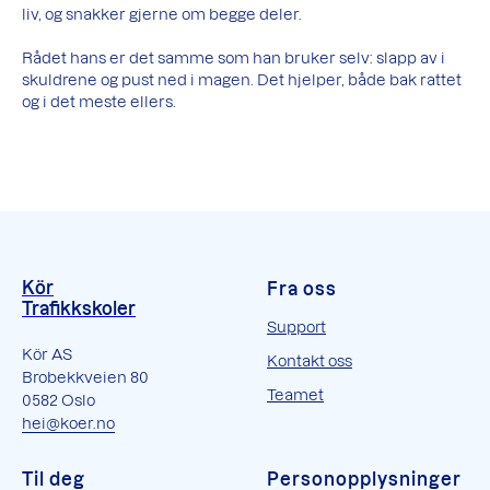
liv, og snakker gjerne om begge deler.
Rådet hans er det samme som han bruker selv: slapp av i
skuldrene og pust ned i magen. Det hjelper, både bak rattet
og i det meste ellers.
Kör
Fra oss
Trafikkskoler
Support
Kör AS
Kontakt oss
Brobekkveien 80
Teamet
0582 Oslo
hei@koer.no
Til deg
Personopplysninger