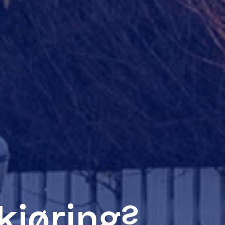
jøring?