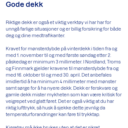
Gode dekk
Riktige dekk er også et viktig verktøy vi har har for
unngå farlige situasjoner og er billig forsikring for både
deg og dine medtrafikanter.
Kravet for mønsterdybde på vinterdekk i tiden fra og
med 1. november til og med første søndag etter 2.
påskedag er minimum 3 millimeter. I Nordland, Troms
og Finnmark gjelder kravene til mønsterdybde fra og
med 16. oktober til og med 30. april. Det anbefales
imidlertid å ha minimum 4 millimeter med mønster
samt sørge for å ha nyere dekk. Dekk er ferskvare og
gamle dekk mister mykheten som kan være kritisk for
veigrepet ved glatt føret. Det er også viktig at du har
riktig lufttrykk, så husk å sjekke dette jevnlig da
temperaturforandringer kan føre til trykktap.
Kjøretøy må ikke brukes uten at det er sikret