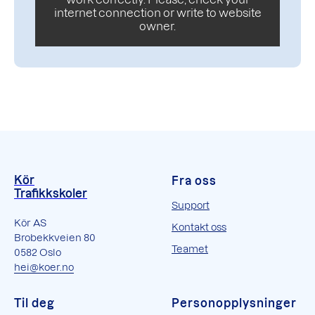
internet connection or write to website
owner.
Kör
Fra oss
Trafikkskoler
Support
Kör AS
Kontakt oss
Brobekkveien 80
Teamet
0582 Oslo
hei@koer.no
Til deg
Personopplysninger