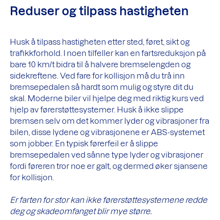
Reduser og tilpass hastigheten
Husk å tilpass hastigheten etter sted, føret, sikt og
trafikkforhold. I noen tilfeller kan en fartsreduksjon på
bare 10 km/t bidra til å halvere bremselengden og
sidekreftene. Ved fare for kollisjon må du trå inn
bremsepedalen så hardt som mulig og styre dit du
skal. Moderne biler vil hjelpe deg med riktig kurs ved
hjelp av førerstøttesystemer. Husk å ikke slippe
bremsen selv om det kommer lyder og vibrasjoner fra
bilen, disse lydene og vibrasjonene er ABS-systemet
som jobber. En typisk førerfeil er å slippe
bremsepedalen ved sånne type lyder og vibrasjoner
fordi føreren tror noe er galt, og dermed øker sjansene
for kollisjon.
Er farten for stor kan ikke førerstøttesystemene redde
deg og skadeomfanget blir mye større.