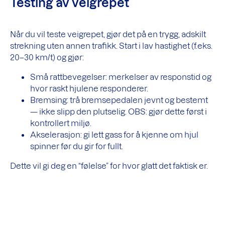
Testing av veigrepet
Når du vil teste veigrepet, gjør det på en trygg, adskilt
strekning uten annen trafikk. Start i lav hastighet (f.eks.
20–30 km/t) og gjør:
Små rattbevegelser: merkelser av responstid og
hvor raskt hjulene responderer.
Bremsing: trå bremsepedalen jevnt og bestemt
— ikke slipp den plutselig. OBS: gjør dette først i
kontrollert miljø.
Akselerasjon: gi lett gass for å kjenne om hjul
spinner før du gir for fullt.
Dette vil gi deg en “følelse” for hvor glatt det faktisk er.