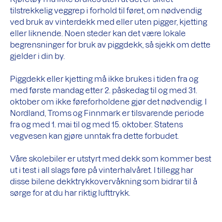
tilstrekkelig veggrep i forhold til føret, om nødvendig
ved bruk av vinterdekk med eller uten pigger, kjetting
eller liknende. Noen steder kan det være lokale
begrensninger for bruk av piggdekk, så sjekk om dette
gjelder i din by.
Piggdekk eller kjetting må ikke brukes i tiden fra og
med første mandag etter 2. påskedag til og med 31.
oktober om ikke føreforholdene gjør det nødvendig. I
Nordland, Troms og Finnmark er tilsvarende periode
fra og med 1. mai til og med 15. oktober. Statens
vegvesen kan gjøre unntak fra dette forbudet.
Våre skolebiler er utstyrt med dekk som kommer best
ut i test i all slags føre på vinterhalvåret. I tillegg har
disse bilene dekktrykkovervåkning som bidrar til å
sørge for at du har riktig lufttrykk.