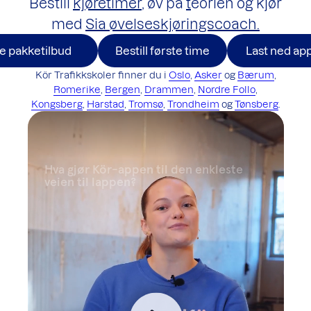
Bestill
kjøretimer
, øv på
t
eorien
og kjør
med
Sia øvelseskjøringscoach.
e pakketilbud
Bestill første time
Last ned ap
Kör Trafikkskoler finner du i
Oslo
,
Asker
og
Bærum
,
Romerike
,
Bergen
,
Drammen
,
Nordre Follo
,
Kongsberg
,
Harstad
,
Tromsø
,
Trondheim
og
Tønsberg
.